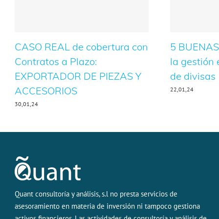
CASO REAL de cobertura con
5 BUENAS
Contratos a Plazo:
la gestión 
EXPORTADOR DE PIEZAS Y
de divisas
ACCESORIOS
22,01,24
30,01,24
Quant consultoría y análisis, s.l no presta servicios de
asesoramiento en materia de inversión ni tampoco gestiona
activos financieros. Las actividades de consultoría y análisis de