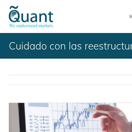
Skip
to
I
content
Cuidado con las reestructu
Ver
imagen
más
grande