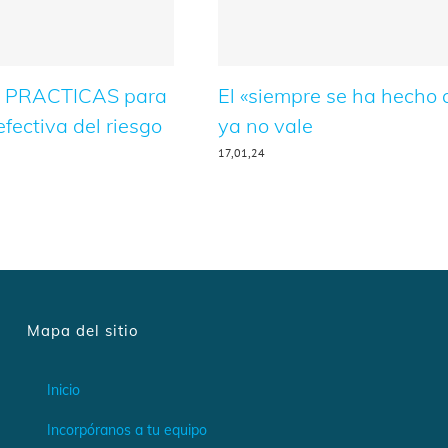
 PRACTICAS para
El «siempre se ha hecho 
efectiva del riesgo
ya no vale
17,01,24
Mapa del sitio
Inicio
Incorpóranos a tu equipo