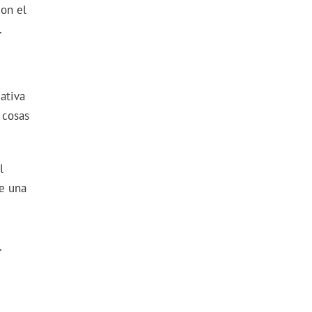
con el
.
gativa
 cosas
l
ue una
.