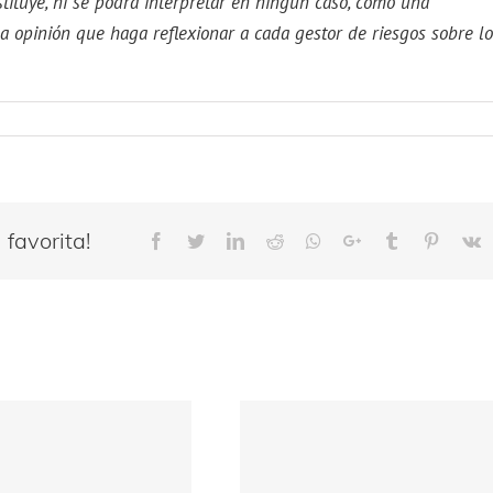
tituye, ni se podrá interpretar en ningún caso, como una
a opinión que haga reflexionar a cada gestor de riesgos sobre l
favorita!
Facebook
Twitter
LinkedIn
Reddit
Whatsapp
Google+
Tumblr
Pinteres
V