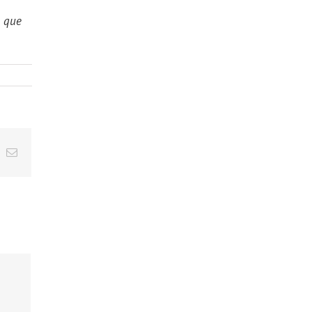
o que
t
k
Email