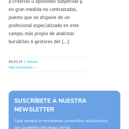
a criterios u opiniones subjetivas y,
en gran medida no contrastadas,
puesto que no dispone de un
profesional especializado en este
campo, más propio de analistas
bursátiles o gestores del [...]
08,05,19
|
Noticias
Más información
SUSCRÍBETE A NUESTRA
NEWSLETTER
Cada semana te enviaremos contenidos relacionados
con la gestión del riesgo divisa.