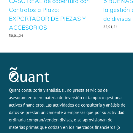
CASO REAL de cobertura con
5 BUENAS
Contratos a Plazo:
la gestión 
EXPORTADOR DE PIEZAS Y
de divisas
ACCESORIOS
22,01,24
30,01,24
Quant consultoría y análisis, s.l no presta servicios de
asesoramiento en materia de inversión ni tampoco gestiona
activos financieros. Las actividades de consultoría y análisis de
datos se prestan únicamente a empresas que por su actividad
ordinaria compran/venden divisas, o se aprovisionan de
materias primas que cotizan en los mercados financieros (o