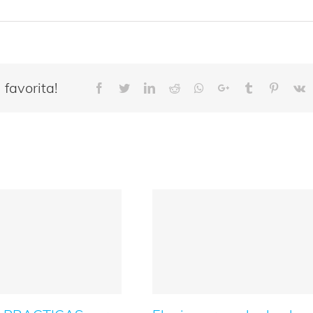
favorita!
Facebook
Twitter
LinkedIn
Reddit
Whatsapp
Google+
Tumblr
Pinteres
V