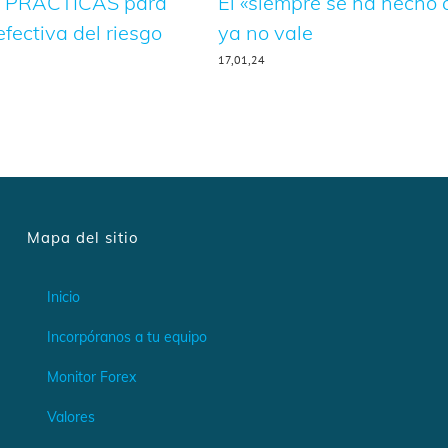
 PRACTICAS para
El «siempre se ha hecho 
efectiva del riesgo
ya no vale
17,01,24
Mapa del sitio
Inicio
Incorpóranos a tu equipo
Monitor Forex
Valores