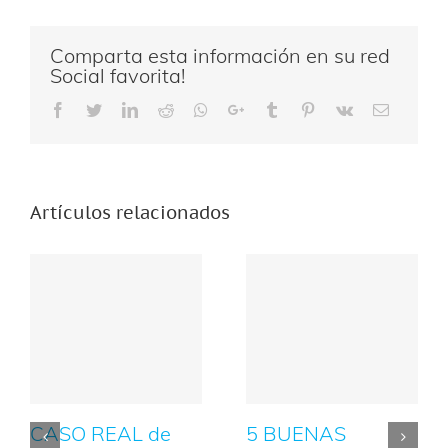
Comparta esta información en su red
Social favorita!
Facebook
Twitter
LinkedIn
Reddit
Whatsapp
Google+
Tumblr
Pinterest
Vk
Email
Artículos relacionados
CASO REAL de
5 BUENAS