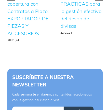
cobertura con
PRACTICAS para
Contratos a Plazo:
la gestión efectiva
EXPORTADOR DE
del riesgo de
PIEZAS Y
divisas
ACCESORIOS
22,01,24
30,01,24
SUSCRÍBETE A NUESTRA
NEWSLETTER
Cada semana te enviaremos contenidos relacionados
con la gestión del riesgo divisa.