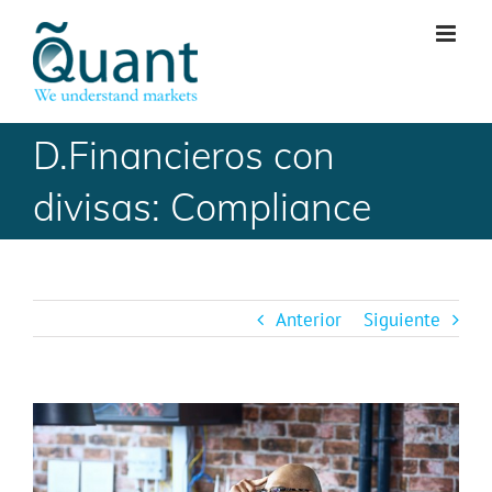
Skip
to
content
D.Financieros con
divisas: Compliance
Anterior
Siguiente
Ver
imagen
más