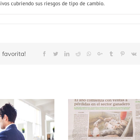
ivos cubriendo sus riesgos de tipo de cambio.
favorita!
Facebook
Twitter
LinkedIn
Reddit
Whatsapp
Google+
Tumblr
Pinteres
V