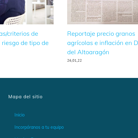
as/criterios de
Reportaje precio granos
 riesgo de tipo de
agrícolas e inflación en D
del Altoaragón
26,01,22
Mapa del sitio
Inicio
Incorpóranos a tu equipo