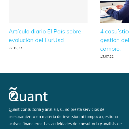
Artículo diario El País sobre
4 casuístic
evolución del EurUsd
gestión del
cambio.
02,10,23
13,07,22
Quant consultoría y análisis, s.l no presta servicios de
asesoramiento en materia de inversión ni tampoco gestiona
activos financieros. Las actividades de consultoría y análisis de