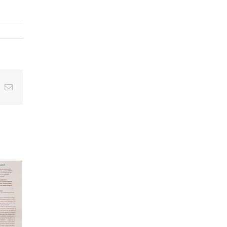
t
k
Email