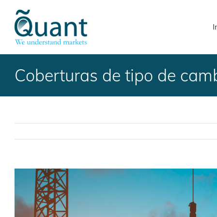
Skip
to
I
content
Coberturas de tipo de camb
Ver
imagen
más
grande