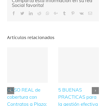
Comparta esta información en su red
Social favorita!
Facebook
Twitter
LinkedIn
Reddit
Whatsapp
Google+
Tumblr
Pinterest
Vk
Email
Artículos relacionados
CASO REAL de
5 BUENAS
cobertura con
PRACTICAS para
Contratos a Plazo:
la gestión efectiva