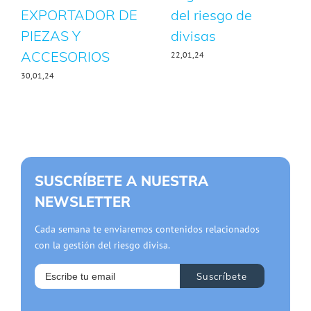
EXPORTADOR DE
del riesgo de
PIEZAS Y
divisas
ACCESORIOS
22,01,24
30,01,24
SUSCRÍBETE A NUESTRA
NEWSLETTER
Cada semana te enviaremos contenidos relacionados
con la gestión del riesgo divisa.